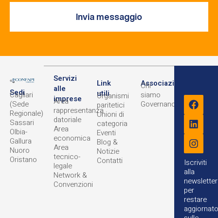
Invia messaggio
Servizi
Link
Associazione
Chi
alle
Sedi
utili
Cagliari
siamo
Organismi
imprese
Area
(Sede
Governance
paritetici
rappresentanza
Regionale)
Unioni di
datoriale
Sassari
categoria
Area
Olbia-
Eventi
economica
Gallura
Blog &
Area
Nuoro
Notizie
tecnico-
Oristano
Contatti
Iscriviti
legale
alla
Network &
newsletter
Convenzioni
per
restare
aggiornat