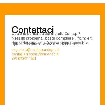
Contattaci
Qualche domanda sul mondo Confapi?
Nessun problema…basta compilare il form e ti
risponderemo nel più breve tempo possibile.
Oppure contattaci via mail o telefonicamente:
segreteria@confapisardegna.it
confapisardegna@arubapec.it
+39 070/211501