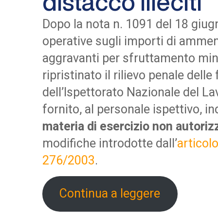
distacco illeciti
Dopo la nota n. 1091 del 18 giugn
operative sugli importi di ammen
aggravanti per sfruttamento mino
ripristinato il rilievo penale del
dell’Ispettorato Nazionale del La
fornito, al personale ispettivo, i
materia di esercizio non autoriz
modifiche introdotte dall’
articol
276/2003
.
Continua a leggere