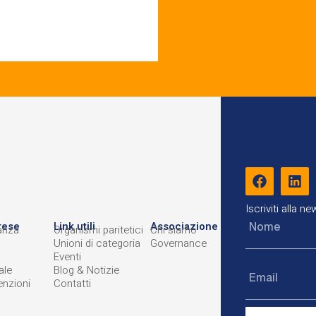
Iscriviti alla n
rese
Link utili
Associazione
anza
Organismi paritetici
Chi siamo
Unioni di categoria
Governance
Eventi
ale
Blog & Notizie
nzioni
Contatti