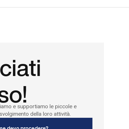
iati
so!
iamo e supportiamo le piccole e
volgimento della loro attività.
e devo procedere?