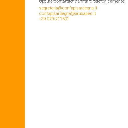
Oppure contattaci via mail o telefonicamente:
segreteria@confapisardegna.it
confapisardegna@arubapec.it
+39 070/211501