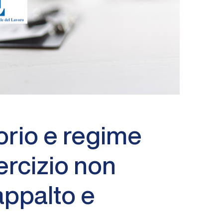
torio e regime
ercizio non
appalto e