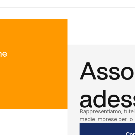
ne
Assoc
ades
Rappresentiamo, tutel
medie imprese per lo s
Com