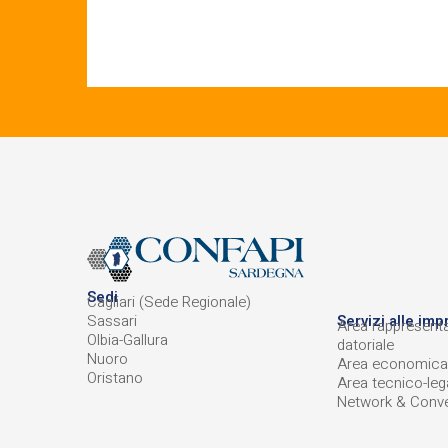
Sedi
Cagliari (Sede Regionale)
Sassari
Servizi alle imp
Area rappresent
Olbia-Gallura
datoriale
Nuoro
Area economica
Oristano
Area tecnico-leg
Network & Conve